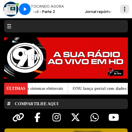
TOCANDO AGORA
 NEWS com PATRÍCIA SILVA
al repórter Brasil - Parte 2
WEB NEWS com PATRÍCIA SILV
Jornal repórter Brasil - Parte 2
ração em sistemas eleitorais
ÚLTIMAS
ONU lança portal com dados históricos
COMPARTILHE AQUI