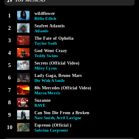
TOP MÚSICAS
wildflower
1
Billie Eilish
Seafret Atlantis
2
Atlantis
The Fate of Ophelia
3
Taylor Swift
God Went Crazy
4
Teddy Swims
Secrets (Official Video)
5
Miley Cyrus
Lady Gaga, Bruno Mars
6
Die With A Smile
80s Mercedes (Official Video)
7
Maren Morris
Suzanne
8
RAYE
Can You Die From a Broken
9
Nate Smith, Avril Lavigne
Espresso (Official )
10
Sabrina Carpenter