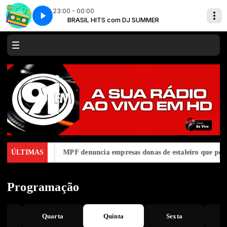
23:00 - 00:00
MER
 mp3
BRASIL HITS com DJ SUMMER
One Direction - You And I mp3
implência cai
ÚLTIMAS
MPF denuncia empresas donas de estaleiro que polu
Programação
a
Quarta
Quinta
Sexta