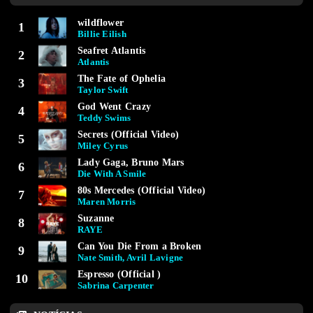
wildflower
1
Billie Eilish
Seafret Atlantis
2
Atlantis
The Fate of Ophelia
3
Taylor Swift
God Went Crazy
4
Teddy Swims
Secrets (Official Video)
5
Miley Cyrus
Lady Gaga, Bruno Mars
6
Die With A Smile
80s Mercedes (Official Video)
7
Maren Morris
Suzanne
8
RAYE
Can You Die From a Broken
9
Nate Smith, Avril Lavigne
Espresso (Official )
10
Sabrina Carpenter