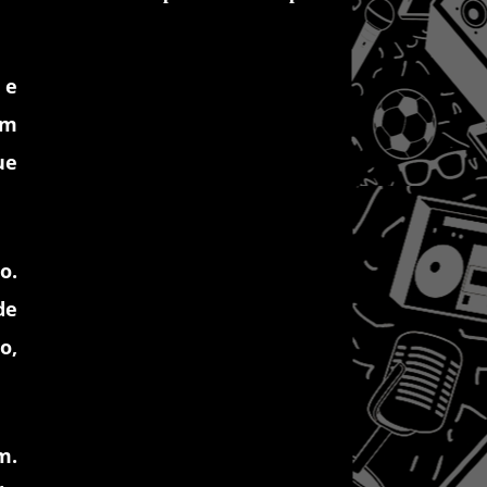
 e
am
ue
o.
de
o,
m.