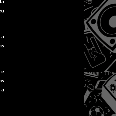
la
eu
 a
as
 e
os
 a