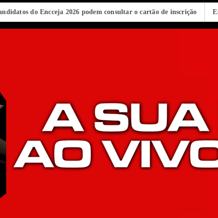
cceja 2026 podem consultar o cartão de inscrição
Estado de São Pa