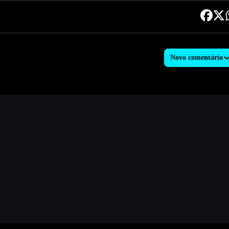
Novo comentário
MATTOS
 Justin Bieber - Let Me Love You