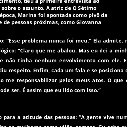
cimento
, deu a primeira entrevista ao
, sobre o assunto.
A atriz
de
O Sétimo
 época, Marina foi apontada como pivô da
ve de pessoas próximas, como
Giovanna
o: “Esse problema nunca foi meu.” Ela admite, 
lógico: “Claro que me abalou. Mas eu dei a min
ue não tinha nenhum envolvimento com ele. E
iu respeito. Enfim, cada um fala e se posiciona 
o me responsabilizar pelos meus atos. O que 
e ser. É assim que eu lido com isso.”
o para a atitude das pessoas: “A gente vive nu