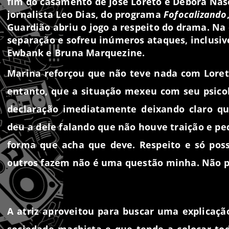
fim do casamento de
José Loret
o
e
Debora Nas
jornalista
Leo Dias
, do programa
Fofocalizando
Guardião
abriu o jogo a respeito do drama. Na
separação e sofreu inúmeros ataques, inclusi
Ewbank
e
Bruna Marquezine
.
Marina reforçou que não teve nada com Loret
entanto, que a situação mexeu com seu psico
declaração imediatamente deixando claro q
deu a dele falando que não houve traição e ped
forma que acha que deve. Respeito e só poss
outros fazem não é uma questão minha. Não pod
A atriz aproveitou para buscar uma explicaçã