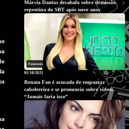
Márcia Dantas desabafa sobre demissão
repentina do SBT após nove anos
no
ha
le
Famosos
da
01/10/2021
os
Renata Fan é acusada de empurrar
cabelereira e se pronuncia sobre vídeo:
“Jamais faria isso”
ma