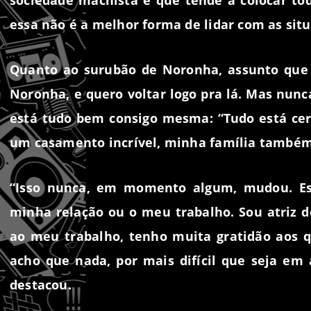
sociedade machista e que tende a colocar to
essa não é a melhor forma de lidar com as situ
Quanto ao surubão de Noronha, assunto que d
Noronha, e quero voltar logo pra lá. Mas nunc
está tudo bem consigo mesma: “Tudo está cer
um casamento incrível, minha família também
“Isso nunca, em momento algum, mudou. Es
minha relação ou o meu trabalho. Sou atriz 
ao meu trabalho, tenho muita gratidão aos q
acho que nada, por mais difícil que seja em
destacou.