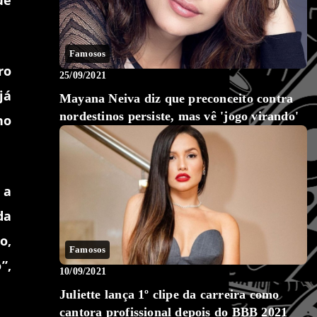
ue
Famosos
ro
25/09/2021
já
Mayana Neiva diz que preconceito contra
nordestinos persiste, mas vê 'jogo virando'
ho
 a
da
o,
Famosos
”,
10/09/2021
Juliette lança 1º clipe da carreira como
cantora profissional depois do BBB 2021