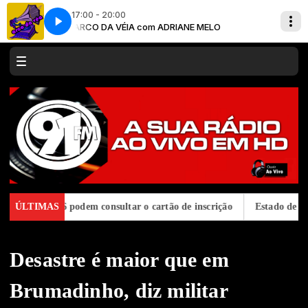
17:00 - 20:00
ss
ARCO DA VÉIA com ADRIANE MELO
Selena Gomez - Kill Em With Kidness
ja 2026 podem consultar o cartão de inscrição
ÚLTIMAS
Estado de São Paul
Desastre é maior que em
Brumadinho, diz militar