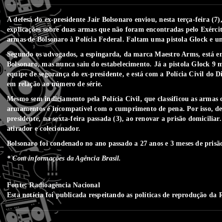
A defesa do ex-presidente Jair Bolsonaro enviou, nesta terça-feira (
explicações sobre duas armas que não foram encontradas pelo Exército
armas de Bolsonaro à Polícia Federal.
Faltam uma pistola Glock e u
Segundo os advogados, a espingarda, da marca Maestro Arms, está 
Bolsonaro, mas nunca saiu do estabelecimento
. Já a pistola Glock 9
equipe de segurança do ex-presidente, e está com a Polícia Civil do D
em relação ao número de série.
Mesmo sem indiciamento pela Polícia Civil, que classificou as armas
armamentos é incompatível com o cumprimento de pena.
Por isso, d
presidente, na sexta-feira passada (3), ao renovar a prisão domiciliar
atirador e colecionador.
Bolsonaro foi condenado no ano passado a 27 anos e 3 meses de prisã
* Com informações da Agência Brasil.
Fonte: Radioagência Nacional
Esta notícia foi publicada respeitando as
políticas de reprodução
da R