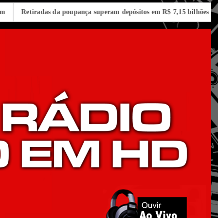
tiradas da poupança superam depósitos em R$ 7,15 bilhões em julho