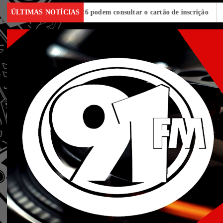
os do Encceja 2026 podem consultar o cartão de inscrição
ÚLTIMAS NOTÍCIAS
Estado d