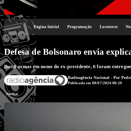
Página Inicial
Programação
Locutores
No
Defesa de Bolsonaro envia expli
Das 8 armas em nome do ex-presidente, 6 foram entregue
Radioagência Nacional - Por
Pedr
Publicado em 08/07/2026 08:29
Justiça