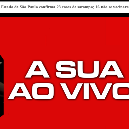
e São Paulo confirma 23 casos de sarampo; 16 não se vacinaram
Re