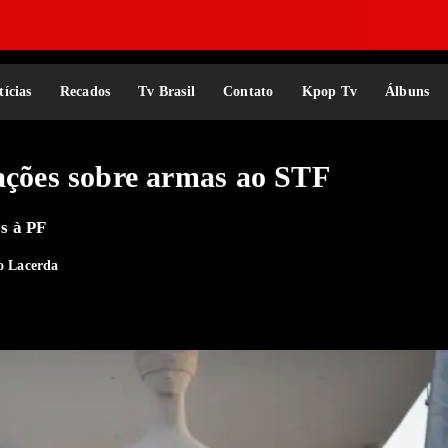
tícias
Recados
Tv Brasil
Contato
Kpop Tv
Álbuns
cações sobre armas ao STF
s à PF
o Lacerda