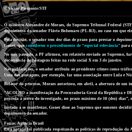
© Victor Piemonte/STF
O ministro Alexandre de Moraes, do Supremo Tribunal Federal (STF),
depoimento do senador Flávio Bolsonaro (PL-RJ), no caso em que ele é
Pela decisão,
o senador tem dez dias de prazo para prestar o depoim
Gonet, que
considerou o procedimento de “especial relevância”
para e
No mês passado, a PF afirmou, em relatório enviado ao Supremo, have
decorrência de postagens feitas na rede social X em 3 de janeiro.
Nas publicações, o senador atribuiu ao presidente crimes como tráfico 
Uma das postagens, por exemplo, faz uma associação entre Lula e Ni
Relator do processo,
Moraes autorizou, em abril, a abertura de um in
“ACOLHO a manifestação da Procuradoria-Geral da República e
proceda à oitiva do investigado, no prazo máximo de 10 (dez) dias”, 
Instado a se manifestar,
Gonet disse ao Supremo que somente decidiri
depoimento do senador.
Fonte: Agência Brasil
Esta notícia foi publicada respeitando as
políticas de reprodução
da A