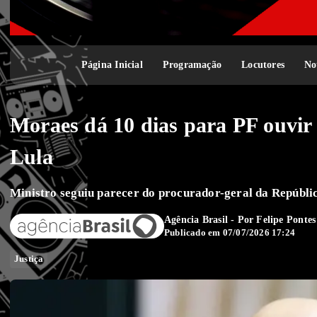
Página Inicial
Programação
Locutores
No
Moraes dá 10 dias para PF ouvir 
Lula
Ministro seguiu parecer do procurador-geral da Repúbli
Agência Brasil - Por
Felipe Pontes
Publicado em 07/07/2026 17:24
Justiça