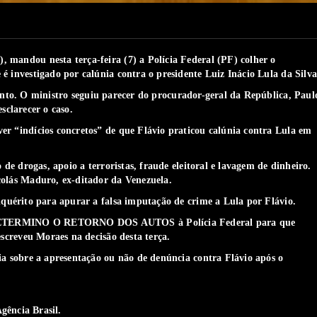
 mandou nesta terça-feira (7) a Polícia Federal (PF) colher o
 investigado por calúnia contra o presidente Luiz Inácio Lula da Silva
ento
.
O ministro seguiu parecer do procurador-geral da República, Paul
sclarecer o caso.
r “indícios concretos” de que Flávio praticou calúnia contra Lula em
de drogas, apoio a terroristas, fraude eleitoral e lavagem de dinheiro.
colás Maduro, ex-ditador da Venezuela.
quérito para apurar a falsa imputação de crime a Lula por Flávio.
 DETERMINO O RETORNO DOS AUTOS à Polícia Federal para que
escreveu Moraes na decisão desta terça.
a sobre a apresentação ou não de denúncia contra Flávio após o
gência Brasil.