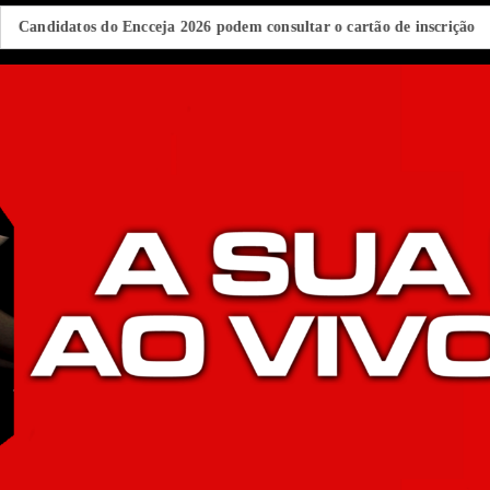
os do Encceja 2026 podem consultar o cartão de inscrição
Estado 