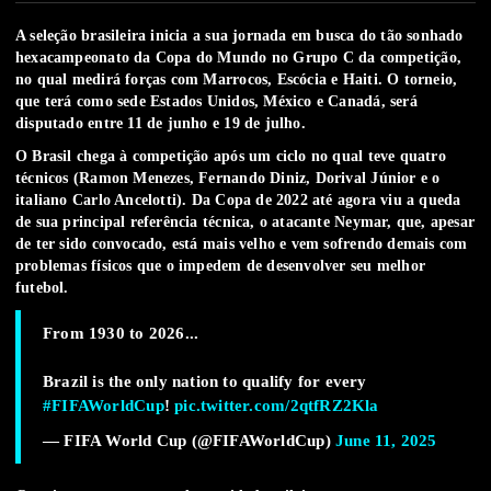
A seleção brasileira inicia a sua jornada em busca do tão sonhado
hexacampeonato da Copa do Mundo no Grupo C da competição,
no qual medirá forças com Marrocos, Escócia e Haiti. O torneio,
que terá como sede Estados Unidos, México e Canadá, será
disputado entre 11 de junho e 19 de julho.
O Brasil chega à competição após um ciclo no qual teve quatro
técnicos (Ramon Menezes, Fernando Diniz, Dorival Júnior e o
italiano Carlo Ancelotti). Da Copa de 2022 até agora viu a queda
de sua principal referência técnica, o atacante Neymar, que, apesar
de ter sido convocado, está mais velho e vem sofrendo demais com
problemas físicos que o impedem de desenvolver seu melhor
futebol.
From 1930 to 2026...
Brazil is the only nation to qualify for every
#FIFAWorldCup
!
pic.twitter.com/2qtfRZ2Kla
— FIFA World Cup (@FIFAWorldCup)
June 11, 2025