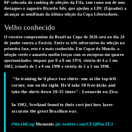
84ª colocada do ranking de seleções da Fifa, tem como um de seus
destaques o zagueiro Ricardo Adé, que ajudou a LDU (Equador) a
alcançar as semifinais da última edição da Copa Libertadores.
Velho conhecido
O terceiro compromisso do Brasil na Copa de 2026 será no dia 24
de junho contra a Escócia. Entre os três adversários da seleção na
primeira fase, este é o mais conhecido. Em Copas do Mundo, a
seleção verde e amarela mediu forças com os europeus em quatro
oportunidades: empate por 0 a 0 em 1974, vitória de 4 a 1 em
1982, triunfo de 1 a 0 em 1990 e vitória de 2 a 1 em 1998.
️ “In training he'd place two shirts: one at the top-left
corner, one on the right. He'd take 50 free-kicks and
take the shirts down 30-35 times" - Leonardo on Zico.
In 1982, Scotland found to their cost just how laser-
accurate the great Brazilian was.
#WorldCup
Moments
pic.twitter.com/CFQlPnxZEJ