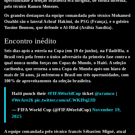
oportunidade a seleção brasileira era dirigida, de forma interina,
pelo técnico Ramon Menezes.
Os grandes destaques da equipe comandada pelo técnico Mohamed
Ouahbi são o lateral Achraf Hakimi, do PSG (França), e o goleiro
Yassine Bounou, que defende o Al-Hilal (Arábia Saudita).
Encontro inédito
Seis dias após a estreia na Copa (em 19 de junho), na Filadélfia, o
Brasil terá pela frente o único adversário da primeira fase contra o
qual nunca mediu forças em Copas do Mundo, o Haiti. A seleção
caribenha, que retorna a uma Copa do Mundo após um hiato de
mais de 50 anos, já enfrentou o Brasil em três oportunidades, com
100% de aproveitamento da seleção brasileira.
Haiti punch their
#FIFAWorldCup
ticket ️
@aramco
|
#WeAre26
pic.twitter.com/aCWKI9q2JD
— FIFA World Cup (@FIFAWorldCup)
November 19,
2025
A equipe comandada pelo técnico francês Sébastien Migné, atual