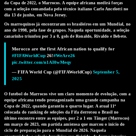
da Copa de 2022, o Marrocos. A equipe africana medirá forças
com a seleção comandada pelo técnico italiano Carlo Ancelotti no
dia 13 de junho, em Nova Jersey.
Os marroquinos já encontraram os brasileiros em um Mundial, no
ano de 1998, pela fase de grupos. Naquela oportunidade, a seleção
canarinho triunfou por 3 a 0, gols de Ronaldo, Rivaldo e Bebeto.
Morocco are the first African nation to qualify for
#FIFAWorldCup
26!
#WeAre26
pic.twitter.com/n1AI0wMeqy
— FIFA World Cup (@FIFAWorldCup)
September 5,
2025
O futebol do Marrocos vive um claro momento de evolução, com a
equipe africana tendo protagonizado uma grande campanha na
Copa de 2022, quando garantiu o quarto lugar. A atual 11ª
colocada do ranking de seleções da Fifa derrotou o Brasil no
último encontro entre as equipes, por 2 a 1 em Tânger (Marrocos)
em março de 2023, em partida amistosa que marcou o início do
ciclo de preparação para o Mundial de 2026. Naquela