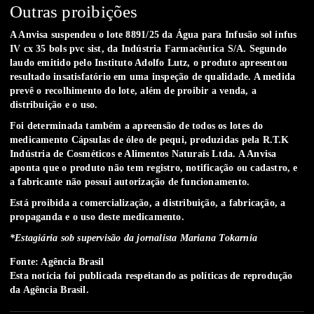
Outras proibições
A Anvisa suspendeu o lote 8891/25 da Água para Infusão sol infus
IV cx 35 bols pvc sist, da Indústria Farmacêutica S/A. Segundo
laudo emitido pelo Instituto Adolfo Lutz, o produto apresentou
resultado insatisfatório em uma inspeção de qualidade. A medida
prevê o recolhimento do lote, além de proibir a venda, a
distribuição e o uso.
Foi determinada também a apreensão de todos os lotes do
medicamento Cápsulas de óleo de pequi, produzidas pela R.T.K
Indústria de Cosméticos e Alimentos Naturais Ltda. A Anvisa
aponta que o produto não tem registro, notificação ou cadastro, e
a fabricante não possui autorização de funcionamento.
Está proibida a comercialização, a distribuição, a fabricação, a
propaganda e o uso deste medicamento.
*Estagiária sob supervisão da jornalista Mariana Tokarnia
Fonte: Agência Brasil
Esta notícia foi publicada respeitando as
políticas de reprodução
da Agência Brasil.