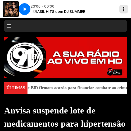
23:00 - 00:00
BRASIL HITS com DJ SUMMER
Fifth Harmony - Sledgehammer
Brasil e BID firmam acordo para financiar combate ao crime organ
ÚLTIMAS
Anvisa suspende lote de
medicamentos para hipertensão