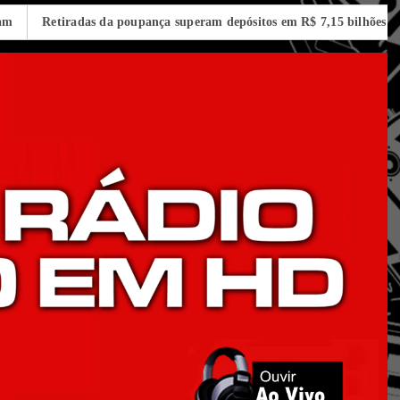
tiradas da poupança superam depósitos em R$ 7,15 bilhões em julho