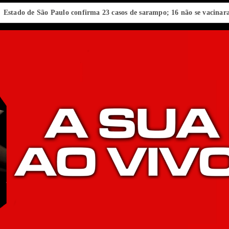
e São Paulo confirma 23 casos de sarampo; 16 não se vacinaram
Re