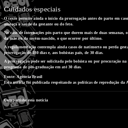
Cuidados especiais
O texto permite ainda o início da prorrogação antes do parto em caso
ameaça à saúde da gestante ou do feto.
No caso de internações pós-parto que durem mais de duas semanas, o 
da mãe ou do recém-nascido, o que ocorrer por último.
A regulamentação contempla ainda casos de natimorto ou perda gestac
prorrogação de 180 dias e, aos bolsistas pais, de 30 dias.
A prorrogação pode ser solicitada pelo bolsista ou por procuração na
programa de pós-graduação em até 30 dias.
Fonte: Agência Brasil
Esta notícia foi publicada respeitando as
políticas de reprodução
da A
Compartilhe essa notícia