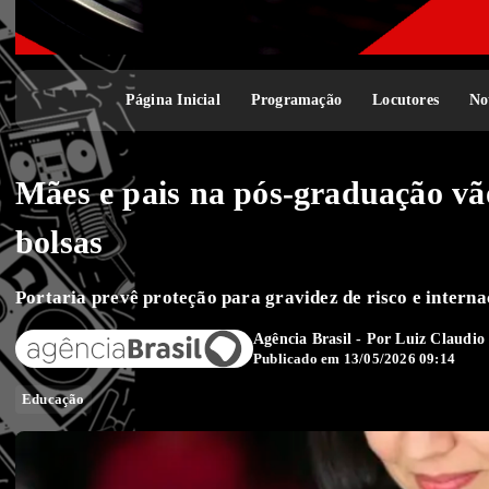
Página Inicial
Programação
Locutores
No
Mães e pais na pós-graduação vã
bolsas
Portaria prevê proteção para gravidez de risco e intern
Agência Brasil - Por
Luiz Claudio 
Publicado em 13/05/2026 09:14
Educação