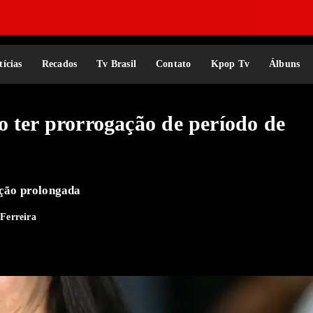
tícias
Recados
Tv Brasil
Contato
Kpop Tv
Álbuns
o ter prorrogação de período de
ação prolongada
Ferreira