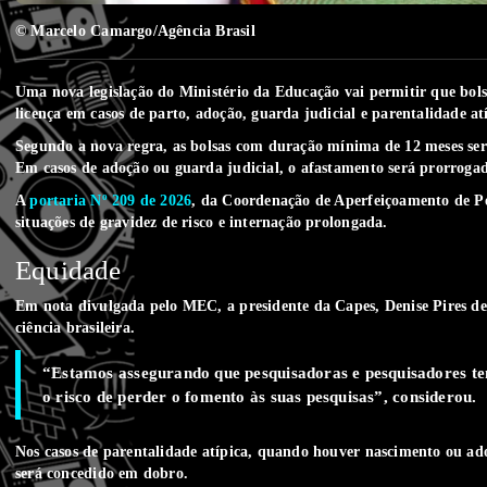
© Marcelo Camargo/Agência Brasil
Uma nova legislação do Ministério da Educação vai permitir que bol
licença em casos de parto, adoção, guarda judicial e parentalidade at
Segundo a nova regra, as bolsas com duração mínima de 12 meses serã
Em casos de adoção ou guarda judicial, o afastamento será prorrogad
A
portaria Nº 209 de 2026
, da Coordenação de Aperfeiçoamento de Pe
situações de gravidez de risco e internação prolongada.
Equidade
Em nota divulgada pelo MEC, a presidente da Capes, Denise Pires de
ciência brasileira.
“Estamos assegurando que pesquisadoras e pesquisadores ten
o risco de perder o fomento às suas pesquisas”, considerou.
Nos casos de parentalidade atípica, quando houver nascimento ou ado
será concedido em dobro.