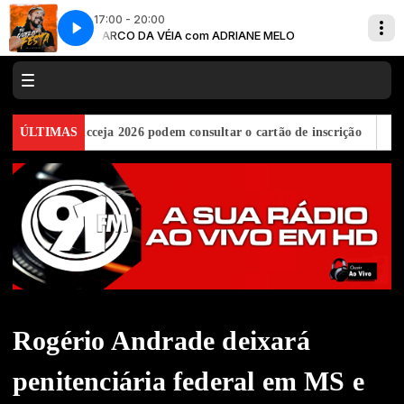
17:00 - 20:00
ELO
ARCO DA VÉIA com ADRIANE MELO
Bell Marques - Que Calor É Esse
tos do Encceja 2026 podem consultar o cartão de inscrição
ÚLTIMAS
Estado 
Rogério Andrade deixará
penitenciária federal em MS e