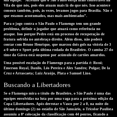
sua equipe: “Acredito que o São Paulo esteja mais confortável na
Vila do que nós, pois eles atuam mais lá do que nós. Isso acontece
conosco também, pois, às vezes, levamos jogos para Brasília. Não é
que estamos acostumados, mas mais ambientados”.
Para o jogo contra o São Paulo o Flamengo tem um grande
problema, definir o jogador que atuará como referência no
ataque. Isso porque Pedro está em processo de recuperação de
fratura sofrida no antebraço direito. Além disso, não poderá
contar com Bruno Henrique, que marcou dois gols na vitória de 3
a 0 sobre o Sport pela última rodada do Brasileiro. O camisa 27 do
time da Gávea está suspenso por acúmulo de cartões amarelos.
Uma possível escalação do Flamengo para a partida é: Rossi;
Emerson Royal, Danilo, Léo Pereira e Alex Sandro; Pulgar, De la
Cruz e Arrascaeta; Luiz Araújo, Plata e Samuel Lino.
Buscando a Libertadores
Se o Flamengo mira o título do Brasileiro, o São Paulo é uma das
equipes envolvidas na luta por uma vaga para a próxima edição da
Copa Libertadores. Após derrotar o Vasco por 2 a 0, na noite do
último domingo (2) no estádio de São Januário, o Tricolor Paulista
assumiu a 8ª colocação da classificação com 44 pontos, ficando a