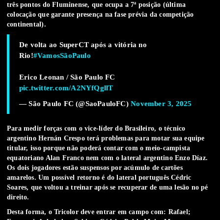
três pontos do Fluminense, que ocupa a 7ª posição (última
colocação que garante presença na fase prévia da competição
continental).
De volta ao SuperCT após a vitória no
Rio!
#VamosSãoPaulo
Erico Leonan / São Paulo FC
pic.twitter.com/A2NYfQgllT
— São Paulo FC (@SaoPauloFC)
November 3, 2025
Para medir forças com o vice-líder do Brasileiro, o técnico
argentino Hernán Crespo terá problemas para motar sua equipe
titular, isso porque não poderá contar com o meio-campista
equatoriano Alan Franco nem com o lateral argentino Enzo Díaz.
Os dois jogadores estão suspensos por acúmulo de cartões
amarelos. Um possível retorno é do lateral português Cédric
Soares, que voltou a treinar após se recuperar de uma lesão no pé
direito.
Desta forma, o Tricolor deve entrar em campo com: Rafael;