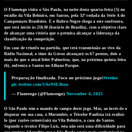
O Flamengo visita o São Paulo, na noite desta quarta-feira (5) no
estádio da Vila Belmiro, em Santos, pela 32ª rodada da Série A do
Campeonato Brasileiro. E o Rubro-Negro chega a este confronto,
que terá início às 21h30 (horário de Brasília), com o objetivo claro
de alcançar uma vitória que o permita alcançar a liderança da
classificação da competição.
Em caso de triunfo na partida, que terá transmissão ao vivo da
Rádio Nacional
, o time da Gávea alcançará os 67 pontos, dois a
mais do que o atual líder Palmeiras, que, na próxima quinta-feira
(6), enfrenta o Santos no Allianz Parque.
Preparação finalizada. Foco no próximo jogo!
#treino
pic.twitter.com/3AeNSLBszo
— Flamengo (@Flamengo)
November 4, 2025
O São Paulo tem o mando de campo deste jogo. Mas, ao invés de o
disputar em sua casa, o Morumbis, o Tricolor Paulista irá realizá-
lo (por razões comerciais) na Vila Belmiro, a casa do Santos.
Segundo o técnico Filipe Luís, esta não será uma dificuldade para