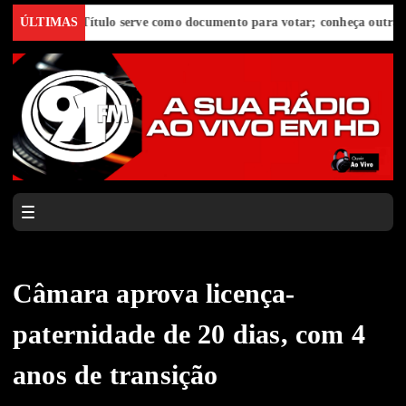
d
ÚLTIMAS
E-Título serve como documento para votar; conheça outras funçõe
Câmara aprova licença-
paternidade de 20 dias, com 4
anos de transição