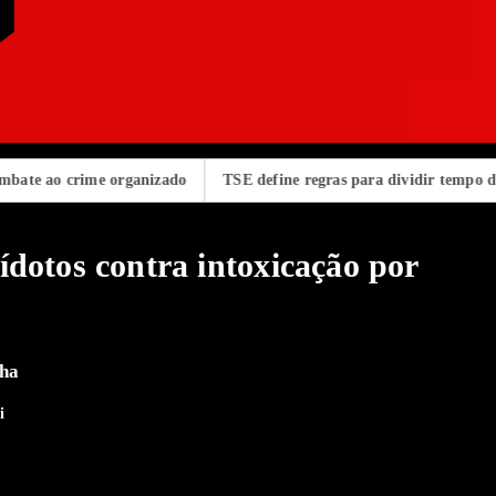
o crime organizado
TSE define regras para dividir tempo da propag
dotos contra intoxicação por
lha
i