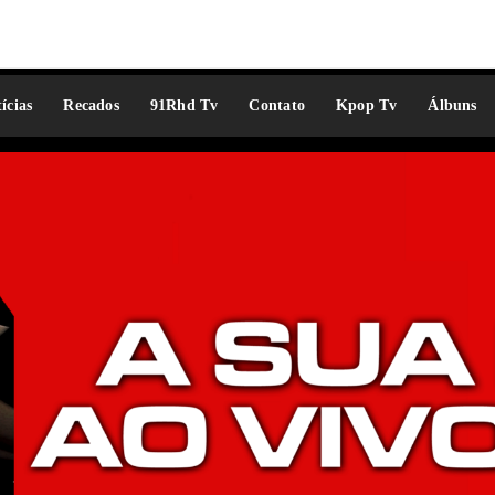
ícias
Recados
91Rhd Tv
Contato
Kpop Tv
Álbuns