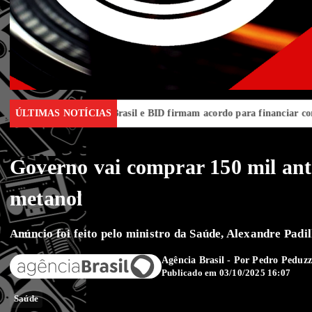
érica Latina
ÚLTIMAS NOTÍCIAS
Brasil e BID firmam acordo para financiar combate a
Governo vai comprar 150 mil antí
metanol
Anúncio foi feito pelo ministro da Saúde, Alexandre Padi
Agência Brasil - Por
Pedro Peduzz
Publicado em 03/10/2025 16:07
Saúde