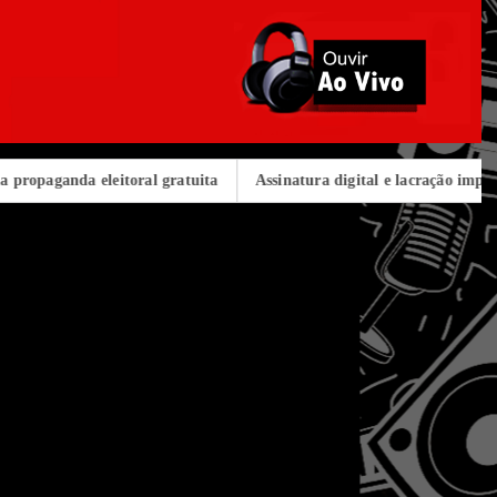
anda eleitoral gratuita
Assinatura digital e lacração impedem alte