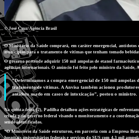
© José Cruz/Agência Brasil
O Ministério da Saúde comprará, em caráter emergencial, antídotos co
municípios para o tratamento de vítimas que tenham tomado bebidas 
O governo pretende adquirir 150 mil ampolas de etanol farmacêutico,
agências internacionais. O anúncio foi feito pelo ministro da Saúde, A
“Determinamos a compra emergencial de 150 mil ampolas de 
tratamento de vítimas. A Anvisa também acionou produtores 
antídoto usado em casos de intoxicação”, postou o ministro.
Na quinta-feira (2), Padilha detalhou ações estratégicas de enfrentam
criada pelo governo federal visando o monitoramento e a coordenação
sendo identificados.
“O Ministério da Saúde estruturou, em parceria com a Empresa Brasil
hospitais universitários federais e serviços do SUS com 4,3 mil amp