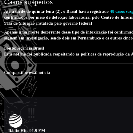
Casos suspeitos
Até a tarde de quinta-feira (2), o Brasil havia registrado
48 casos sus
confirmados por meio de detecção laboratorial pelo Centro de Inform
Sala de Situação instalada pelo governo federal
Apenas uma morte decorrente desse tipo de intoxicação foi confirmad
seguem em investigação, sendo dois em Pernambuco e os outros cin
Fonte: Agência Brasil
Esta notícia foi publicada respeitando as
políticas de reprodução
da A
Compartilhe essa notícia
Rádio Hits 91.9 FM