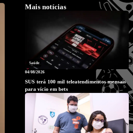
Mais notícias
Saúde
04/08/2026
SUS terá 100 mil teleatendimentos mensais
para vício em bets