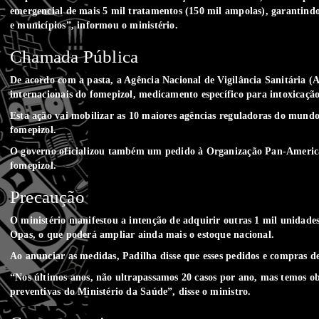
emergencial de mais 5 mil tratamentos (150 mil ampolas), garantindo
e municípios”, informou o ministério.
Chamada Pública
De acordo com a pasta, a Agência Nacional de Vigilância Sanitária (
internacionais do fomepizol, medicamento específico para intoxicaçã
Esta ação vai mobilizar as 10 maiores agências reguladoras do mundo
fomepizol.
O governo oficializou também um pedido à Organização Pan-America
fomepizol.
Precaução
O ministério manifestou a intenção de adquirir outras 1 mil unidad
Opas, o que poderá ampliar ainda mais o estoque nacional.
Ao anunciar as medidas, Padilha disse que esses pedidos e compras de
“Nos últimos anos, não ultrapassamos 20 casos por ano, mas temos o
preventivas do Ministério da Saúde”, disse o ministro.